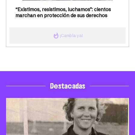
“Existimos, resistimos, luchamos”: cientos
marchan en protección de sus derechos
whatshot
¡Cambia ya!
Destacadas