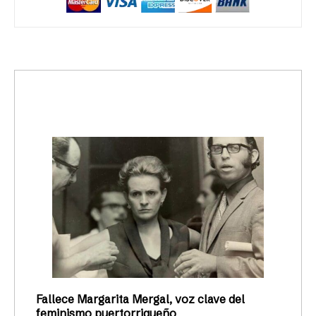
trending_up
Activismo
Fallece Margarita Mergal, voz clave del
feminismo puertorriqueño