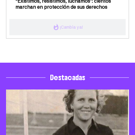
“Existimos, resistimos, luchamos”: cientos
marchan en protección de sus derechos
whatshot
¡Cambia ya!
Destacadas