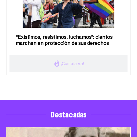
“Existimos, resistimos, luchamos”: cientos
marchan en protección de sus derechos
whatshot
¡Cambia ya!
Destacadas