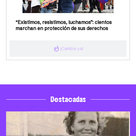
“Existimos, resistimos, luchamos”: cientos
marchan en protección de sus derechos
whatshot
¡Cambia ya!
Destacadas