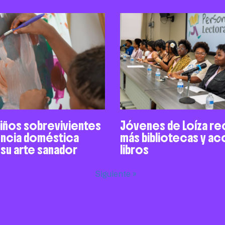
niños sobrevivientes
Jóvenes de Loíza re
encia doméstica
más bibliotecas y a
 su arte sanador
libros
Siguiente »