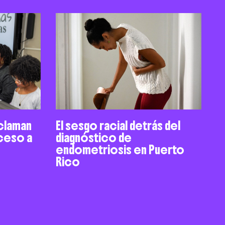
claman
El sesgo racial detrás del
cceso a
diagnóstico de
endometriosis en Puerto
Rico