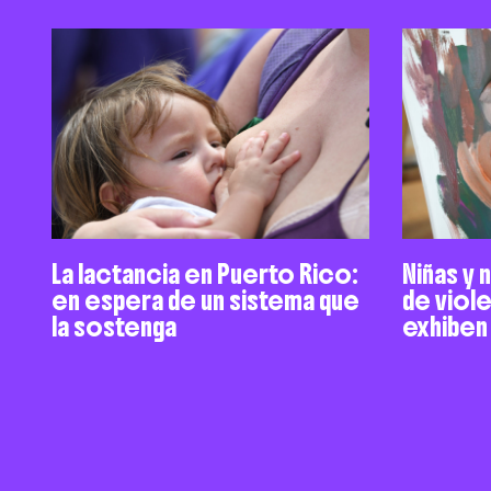
La lactancia en Puerto Rico:
Niñas y 
en espera de un sistema que
de viol
la sostenga
exhiben