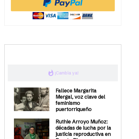
trending_up
Activismo
whatshot
¡Cambia ya!
Fallece Margarita
Mergal, voz clave del
feminismo
puertorriqueño
Ruthie Arroyo Muñoz:
décadas de lucha por la
justicia reproductiva en