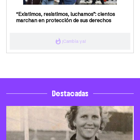
“Existimos, resistimos, luchamos”: cientos
marchan en protección de sus derechos
whatshot
¡Cambia ya!
Destacadas