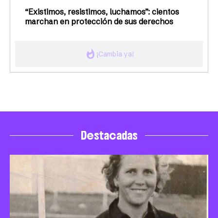
“Existimos, resistimos, luchamos”: cientos
marchan en protección de sus derechos
whatshot
¡Cambia ya!
Destacadas