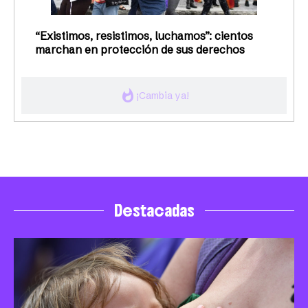
“Existimos, resistimos, luchamos”: cientos
marchan en protección de sus derechos
whatshot
¡Cambia ya!
Destacadas