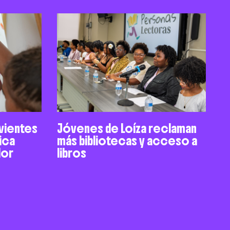
ivientes
Jóvenes de Loíza reclaman
ica
más bibliotecas y acceso a
dor
libros