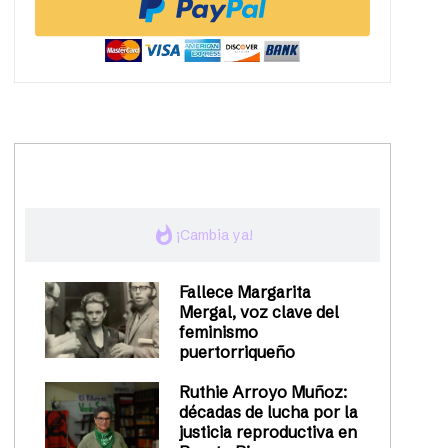
trending_up
Activismo
whatshot
¡Cambia ya!
Fallece Margarita
Mergal, voz clave del
feminismo
puertorriqueño
Ruthie Arroyo Muñoz:
décadas de lucha por la
justicia reproductiva en