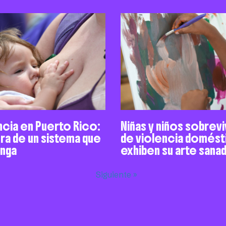
ncia en Puerto Rico:
Niñas y niños sobrev
ra de un sistema que
de violencia domést
enga
exhiben su arte sana
Siguiente »