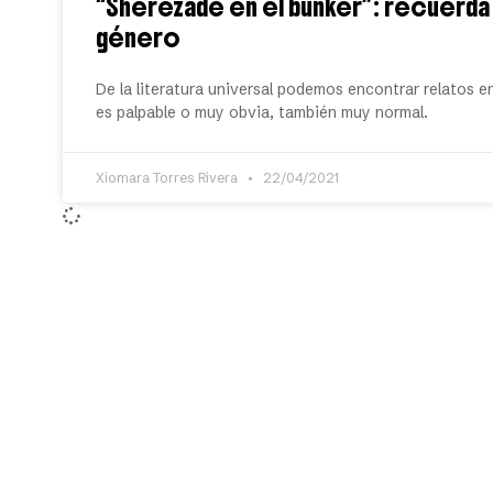
“Sherezade en el búnker”: recuerda l
género
De la literatura universal podemos encontrar relatos e
es palpable o muy obvia, también muy normal.
Xiomara Torres Rivera
22/04/2021