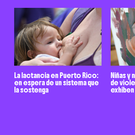
La lactancia en Puerto Rico:
Niñas y 
en espera de un sistema que
de viol
la sostenga
exhiben