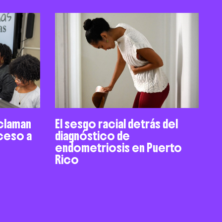
claman
El sesgo racial detrás del
cceso a
diagnóstico de
endometriosis en Puerto
Rico