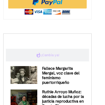
trending_up
Activismo
whatshot
¡Cambia ya!
Fallece Margarita
Mergal, voz clave del
feminismo
puertorriqueño
Ruthie Arroyo Muñoz:
décadas de lucha por la
justicia reproductiva en