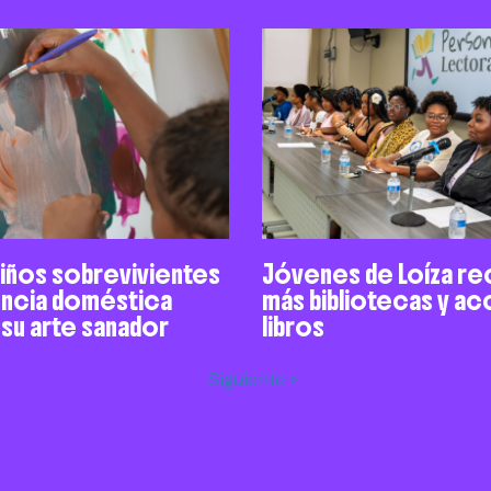
niños sobrevivientes
Jóvenes de Loíza re
encia doméstica
más bibliotecas y a
 su arte sanador
libros
Siguiente »