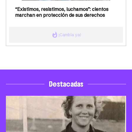
“Existimos, resistimos, luchamos”: cientos
marchan en protección de sus derechos
whatshot
¡Cambia ya!
Destacadas