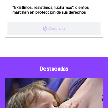
“Existimos, resistimos, luchamos”: cientos
marchan en protección de sus derechos
whatshot
¡Cambia ya!
Destacadas