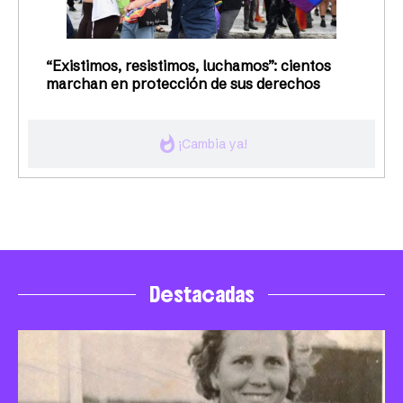
“Existimos, resistimos, luchamos”: cientos
marchan en protección de sus derechos
whatshot
¡Cambia ya!
Destacadas