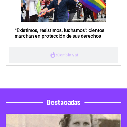
“Existimos, resistimos, luchamos”: cientos
marchan en protección de sus derechos
whatshot
¡Cambia ya!
Destacadas