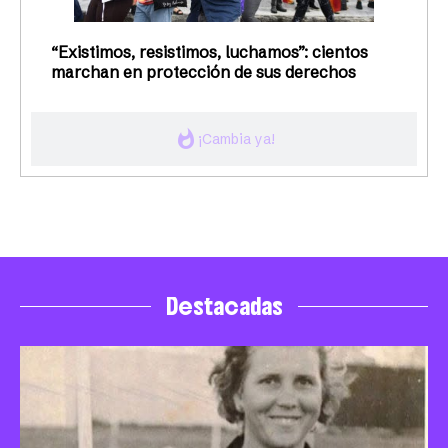
“Existimos, resistimos, luchamos”: cientos
marchan en protección de sus derechos
whatshot
¡Cambia ya!
Destacadas