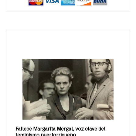
trending_up
Activismo
Fallece Margarita Mergal, voz clave del
feminismo puertorriqueño