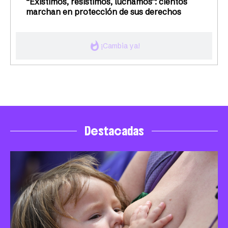
“Existimos, resistimos, luchamos”: cientos
marchan en protección de sus derechos
whatshot
¡Cambia ya!
Destacadas