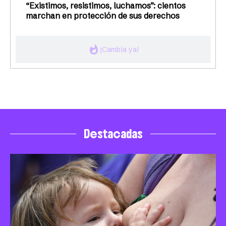
“Existimos, resistimos, luchamos”: cientos
marchan en protección de sus derechos
whatshot
¡Cambia ya!
Destacadas