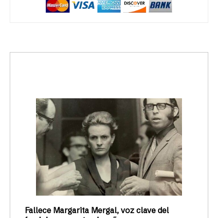
trending_up
Activismo
Fallece Margarita Mergal, voz clave del