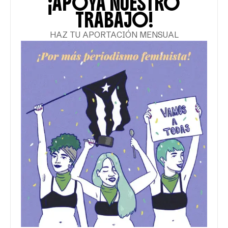
CULTURA POP
Colectiva artística Arquetipas
honra la diversidad y condena la
violencia
La música como instrumento de sanación y la
exposición de mensajes en contra de la violencia
de género son algunas de las motivaciones que
llevaron