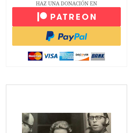
Redacción Todas
04/04/2019
CULTURA POP
Ivy Queen conmemora el Día
Internacional de la Mujer con un
nuevo “Yo quiero bailar”
producido por mujeres
Cuando Ivy Queen, ya siendo famosa, iba los fines