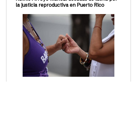
(Fotografías de Ana María Abruña Reyes) Cinco
mujeres músicas compartieron algunas de sus
vivencias abriéndose camino en el quehacer de su
arte, un camino que,
Redacción Todas
07/12/2018
CULTURA POP