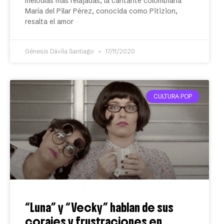
melodías más relajadas, la cantante colombiana
María del Pilar Pérez, conocida como Pitizion,
resalta el amor
Génesis Dávila Santiago
17/11/2020
CULTURA POP
“Luna” y “Vecky” hablan de sus
corajes y frustraciones en