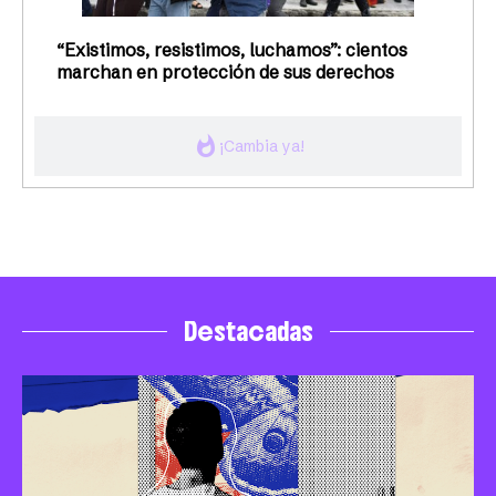
“Existimos, resistimos, luchamos”: cientos
marchan en protección de sus derechos
whatshot
¡Cambia ya!
Destacadas