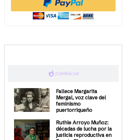
trending_up
Activismo
whatshot
¡Cambia ya!
Fallece Margarita
Mergal, voz clave del
feminismo
puertorriqueño
Ruthie Arroyo Muñoz:
décadas de lucha por la
justicia reproductiva en