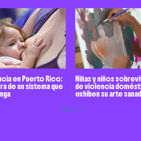
ncia en Puerto Rico:
Niñas y niños sobrev
ra de un sistema que
de violencia domést
enga
exhiben su arte sana
Siguiente »