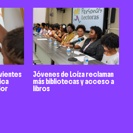
ivientes
Jóvenes de Loíza reclaman
ica
más bibliotecas y acceso a
dor
libros