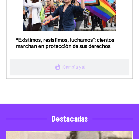
“Existimos, resistimos, luchamos”: cientos
marchan en protección de sus derechos
whatshot
¡Cambia ya!
Destacadas