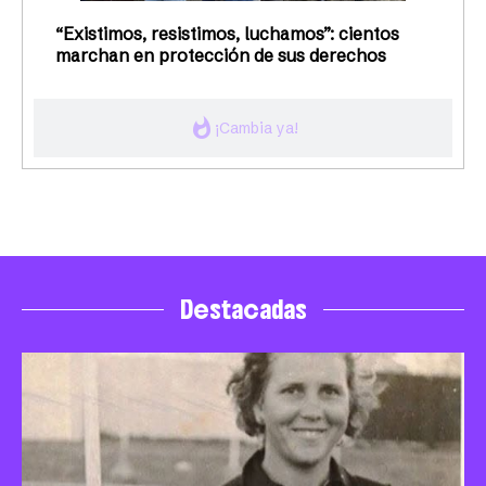
“Existimos, resistimos, luchamos”: cientos
marchan en protección de sus derechos
whatshot
¡Cambia ya!
Destacadas