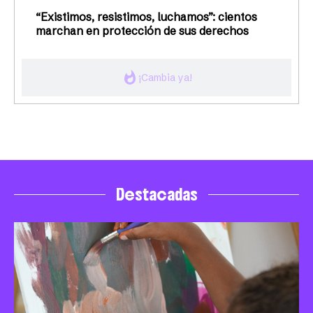
“Existimos, resistimos, luchamos”: cientos
marchan en protección de sus derechos
whatshot
¡Cambia ya!
Destacadas