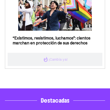
“Existimos, resistimos, luchamos”: cientos
marchan en protección de sus derechos
whatshot
¡Cambia ya!
Destacadas