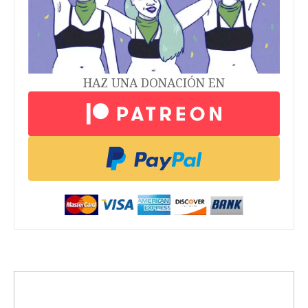
HAZ UNA DONACIÓN EN
trending_up
Activismo