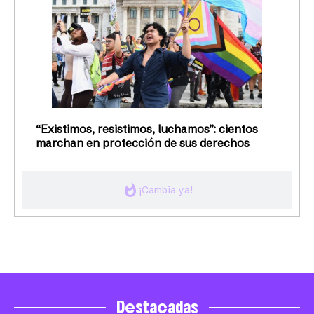
“Existimos, resistimos, luchamos”: cientos
marchan en protección de sus derechos
whatshot
¡Cambia ya!
Destacadas