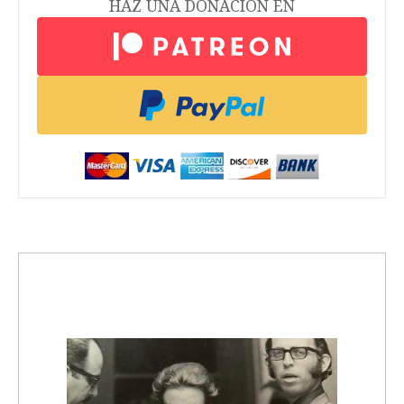
HAZ UNA DONACIÓN EN
trending_up
Activismo