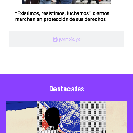
“Existimos, resistimos, luchamos”: cientos
marchan en protección de sus derechos
whatshot
¡Cambia ya!
Destacadas