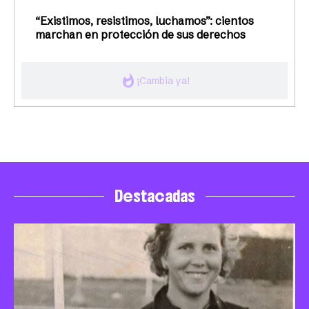
“Existimos, resistimos, luchamos”: cientos
marchan en protección de sus derechos
whatshot
¡Cambia ya!
Destacadas