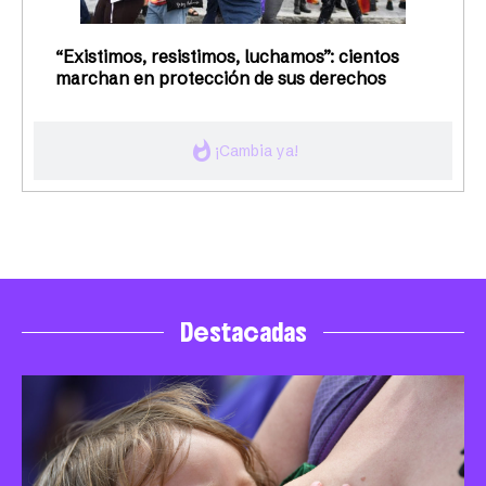
“Existimos, resistimos, luchamos”: cientos
marchan en protección de sus derechos
whatshot
¡Cambia ya!
Destacadas