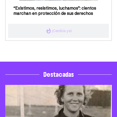
“Existimos, resistimos, luchamos”: cientos
marchan en protección de sus derechos
whatshot
¡Cambia ya!
Destacadas