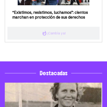
“Existimos, resistimos, luchamos”: cientos
marchan en protección de sus derechos
whatshot
¡Cambia ya!
Destacadas