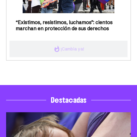
“Existimos, resistimos, luchamos”: cientos
marchan en protección de sus derechos
whatshot
¡Cambia ya!
Destacadas