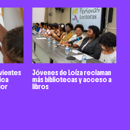
ivientes
Jóvenes de Loíza reclaman
ica
más bibliotecas y acceso a
dor
libros