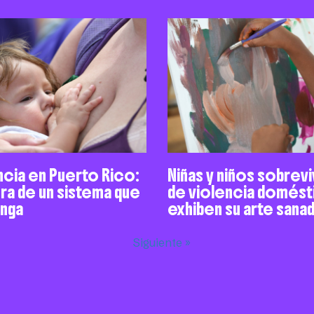
ncia en Puerto Rico:
Niñas y niños sobrev
ra de un sistema que
de violencia domést
enga
exhiben su arte sana
Siguiente »