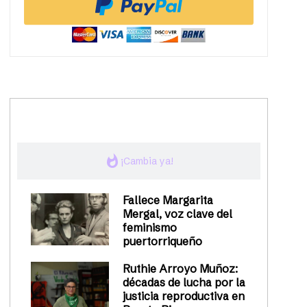
trending_up
Activismo
whatshot
¡Cambia ya!
Fallece Margarita
Mergal, voz clave del
feminismo
puertorriqueño
Ruthie Arroyo Muñoz:
décadas de lucha por la
justicia reproductiva en