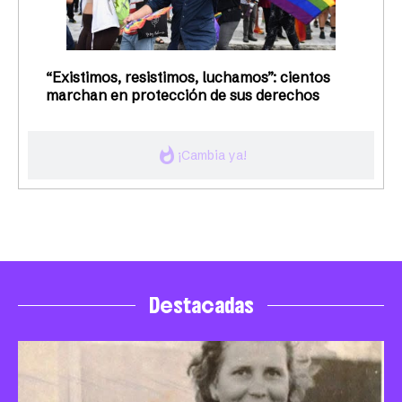
“Existimos, resistimos, luchamos”: cientos
marchan en protección de sus derechos
whatshot
¡Cambia ya!
Destacadas