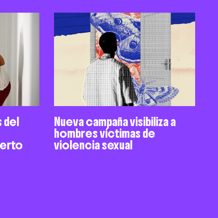
s del
Nueva campaña visibiliza a
hombres víctimas de
uerto
violencia sexual