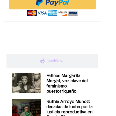
trending_up
Activismo
whatshot
¡Cambia ya!
Fallece Margarita
Mergal, voz clave del
feminismo
puertorriqueño
Ruthie Arroyo Muñoz:
décadas de lucha por la
justicia reproductiva en