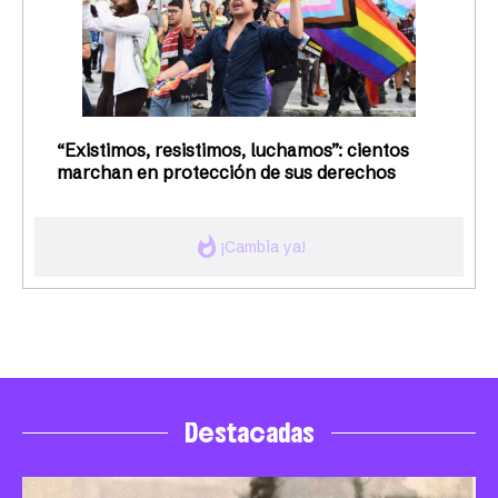
“Existimos, resistimos, luchamos”: cientos
marchan en protección de sus derechos
whatshot
¡Cambia ya!
Destacadas