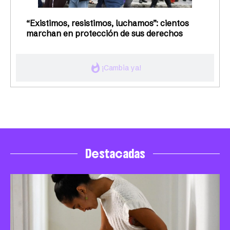
“Existimos, resistimos, luchamos”: cientos
marchan en protección de sus derechos
whatshot
¡Cambia ya!
Destacadas