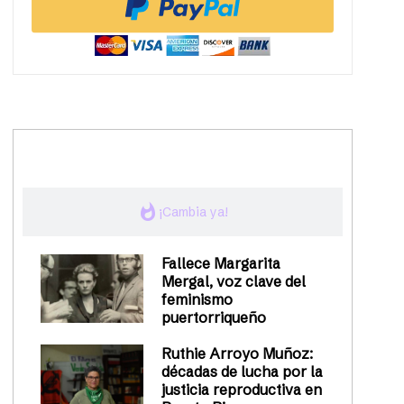
trending_up
Activismo
whatshot
¡Cambia ya!
Fallece Margarita
Mergal, voz clave del
feminismo
puertorriqueño
Ruthie Arroyo Muñoz:
décadas de lucha por la
justicia reproductiva en