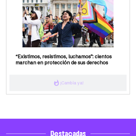
“Existimos, resistimos, luchamos”: cientos
marchan en protección de sus derechos
whatshot
¡Cambia ya!
Destacadas