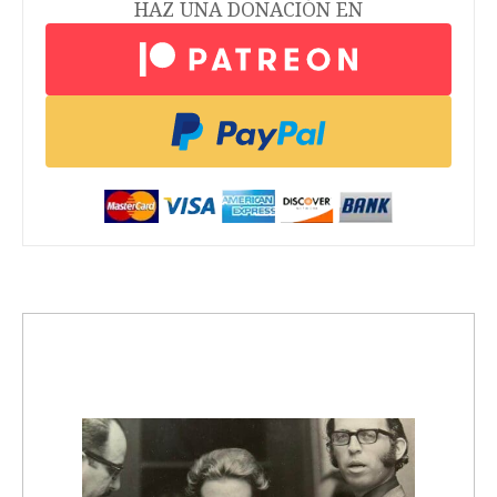
HAZ UNA DONACIÓN EN
trending_up
Activismo