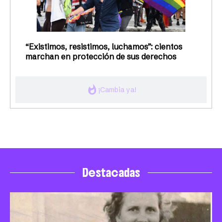
“Existimos, resistimos, luchamos”: cientos
marchan en protección de sus derechos
whatshot
¡Cambia ya!
Destacadas