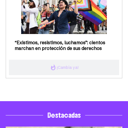
“Existimos, resistimos, luchamos”: cientos
marchan en protección de sus derechos
whatshot
¡Cambia ya!
Destacadas