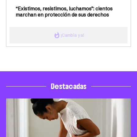
“Existimos, resistimos, luchamos”: cientos
marchan en protección de sus derechos
whatshot
¡Cambia ya!
Destacadas