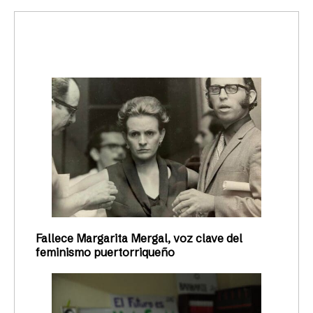
trending_up
Activismo
Fallece Margarita Mergal, voz clave del
feminismo puertorriqueño