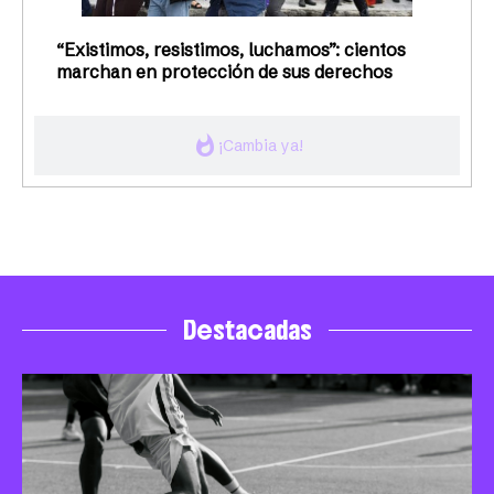
“Existimos, resistimos, luchamos”: cientos
marchan en protección de sus derechos
whatshot
¡Cambia ya!
Destacadas