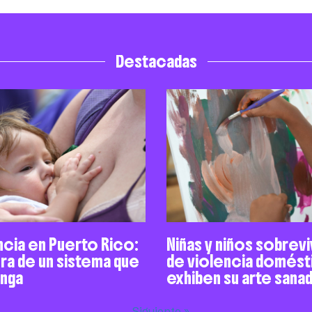
Destacadas
ncia en Puerto Rico:
Niñas y niños sobrev
ra de un sistema que
de violencia domést
enga
exhiben su arte sana
Siguiente »