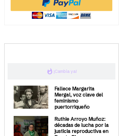
trending_up
Activismo
whatshot
¡Cambia ya!
Fallece Margarita
Mergal, voz clave del
feminismo
puertorriqueño
Ruthie Arroyo Muñoz:
décadas de lucha por la
justicia reproductiva en