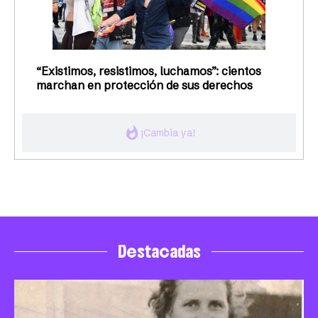
“Existimos, resistimos, luchamos”: cientos
marchan en protección de sus derechos
whatshot
¡Cambia ya!
Destacadas