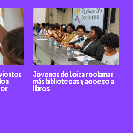
ivientes
Jóvenes de Loíza reclaman
ica
más bibliotecas y acceso a
dor
libros