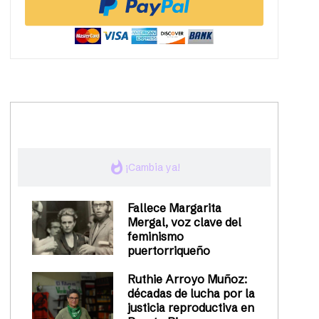
trending_up
Activismo
whatshot
¡Cambia ya!
Fallece Margarita
Mergal, voz clave del
feminismo
puertorriqueño
Ruthie Arroyo Muñoz:
décadas de lucha por la
justicia reproductiva en