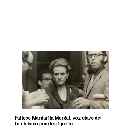
trending_up
Activismo
Fallece Margarita Mergal, voz clave del
feminismo puertorriqueño