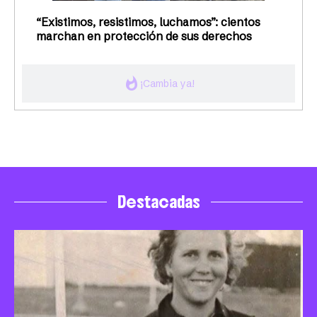
“Existimos, resistimos, luchamos”: cientos
marchan en protección de sus derechos
whatshot
¡Cambia ya!
Destacadas