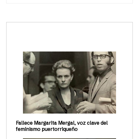
trending_up
Activismo
Fallece Margarita Mergal, voz clave del
feminismo puertorriqueño